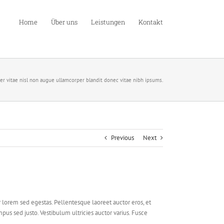
Home
Über uns
Leistungen
Kontakt
er vitae nisl non augue ullamcorper blandit donec vitae nibh ipsums.
Previous
Next
r lorem sed egestas. Pellentesque laoreet auctor eros, et
mpus sed justo. Vestibulum ultricies auctor varius. Fusce