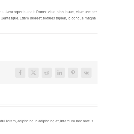
 ullamcorper blandit. Donec vitae nibh ipsum, vitae semper
o pellentesque. Etiam laoreet sodales sapien, id congue magna
Facebook
X
Reddit
LinkedIn
Pinterest
Vk
dui lorem, adipiscing in adipiscing et, interdum nec metus.