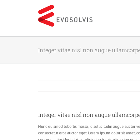
Skip
to
content
Integer vitae nisl non augue ullamcorp
Integer vitae nisl non augue ullamcorp
Nunc euismod lobortis massa, id sollicitudin augue auctor vel
consectetur eros auctor eget. Lorem ipsum dolor sit amet, con
consequat tincidunt dui, ac adipiscing turpis adipiscing pulvi