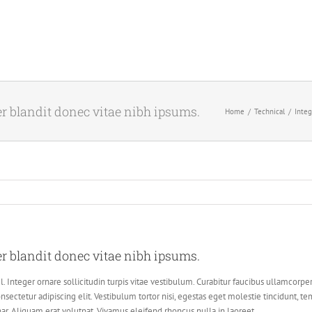
er blandit donec vitae nibh ipsums.
Home
Technical
Integ
er blandit donec vitae nibh ipsums.
. Integer ornare sollicitudin turpis vitae vestibulum. Curabitur faucibus ullamcorpe
sectetur adipiscing elit. Vestibulum tortor nisi, egestas eget molestie tincidunt, te
nar. Aliquam erat volutpat. Vivamus eleifend rhoncus nulla in laoreet.