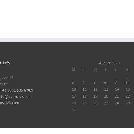
t Info
August 2026
M
T
W
T
F
S
1
gasse 12
3
4
5
6
7
8
 Wien
10
11
12
13
14
15
:
+43 6991 505 6 909
17
18
19
20
21
22
nfo@evosolvis.com
osolvis.com
24
25
26
27
28
29
31