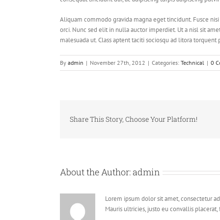
Aliquam commodo gravida magna eget tincidunt. Fusce nisi a
orci. Nunc sed elit in nulla auctor imperdiet. Ut a nisl sit 
malesuada ut. Class aptent taciti sociosqu ad litora torquent
By
admin
|
November 27th, 2012
|
Categories:
Technical
|
0 
Share This Story, Choose Your Platform!
About the Author:
admin
Lorem ipsum dolor sit amet, consectetur adi
Mauris ultricies, justo eu convallis placerat, 