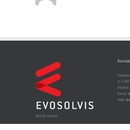
Kontak
Pantzer
A-1190
Mobile
Email:
i
Web:
ev
Zeit für Neues