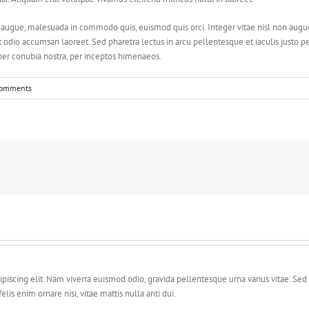
ugue, malesuada in commodo quis, euismod quis orci. Integer vitae nisl non augue
amet odio accumsan laoreet. Sed pharetra lectus in arcu pellentesque et iaculis just
 per conubia nostra, per inceptos himenaeos.
Comments
piscing elit. Nam viverra euismod odio, gravida pellentesque urna varius vitae. Sed 
felis enim ornare nisi, vitae mattis nulla anti dui.