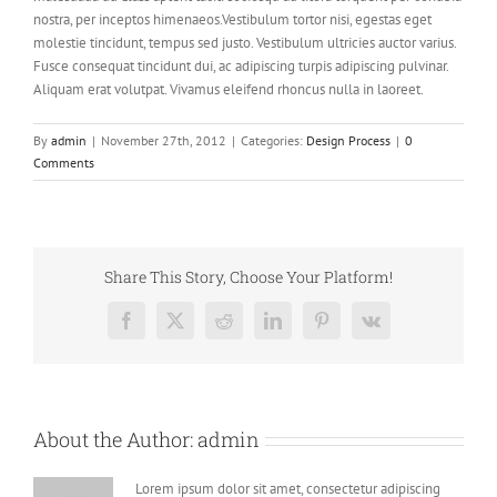
nostra, per inceptos himenaeos.Vestibulum tortor nisi, egestas eget
molestie tincidunt, tempus sed justo. Vestibulum ultricies auctor varius.
Fusce consequat tincidunt dui, ac adipiscing turpis adipiscing pulvinar.
Aliquam erat volutpat. Vivamus eleifend rhoncus nulla in laoreet.
By
admin
|
November 27th, 2012
|
Categories:
Design Process
|
0
Comments
Share This Story, Choose Your Platform!
Facebook
X
Reddit
LinkedIn
Pinterest
Vk
About the Author:
admin
Lorem ipsum dolor sit amet, consectetur adipiscing