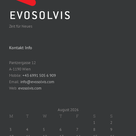
Zeit für Neues
Kontakt Info
Pantzergasse 12
A-1190 Wien
Mobile:
+43 6991 505 6 909
Email:
info@evosolvis.com
Web:
evosolvis.com
August 2026
M
T
W
T
F
S
S
1
2
3
4
5
6
7
8
9