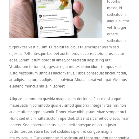
lobortis
massa, id
sollicitudin
augue auctor
vel. Integer
ornare
sollicitudin
turpis vitae vestibulum. Curabitur faucibus ullamcorper lorem sed
egestas. Pellentesque laoreet auctor eros, et consectetur eros auctor
eget. Lorem ipsum dolor sit amet, consectetur adipiscing elit.
Vestibulum tortor nisi, egestas eget molestie tincidunt, tempus sed
justo. Vestibulum ultricies auctor varius. Fusce consequat tincidunt dui,
ac adipiscing turpis adipiscing pulvinar. Aliquam erat volutpat. Vivamus
eleifend rhoncus nulla in laoreet.
Aliquam commodo gravida magna eget tincidunt. Fusce nisi augue,
malesuada in commodo quis, euismod quis orci. Integer vitae nisl non
augue ullamcorper blandit. Donec vitae nibh ipsum, vitae semper orci.
Nunc sed elit in nulla auctor imperdiet. Ut a nisl sit amet odio accumsan
laoreet. Sed pharetra lectus in arcu pellentesque et iaculis justo
pellentesque. Etiam laoreet sodales sapien, id congue magna
malesuada ut. Class aptent taciti sociosqu ad litora torquent per conubia