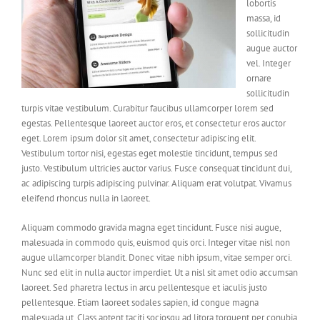
lobortis
massa, id
sollicitudin
augue auctor
vel. Integer
ornare
sollicitudin
turpis vitae vestibulum. Curabitur faucibus ullamcorper lorem sed
egestas. Pellentesque laoreet auctor eros, et consectetur eros auctor
eget. Lorem ipsum dolor sit amet, consectetur adipiscing elit.
Vestibulum tortor nisi, egestas eget molestie tincidunt, tempus sed
justo. Vestibulum ultricies auctor varius. Fusce consequat tincidunt dui,
ac adipiscing turpis adipiscing pulvinar. Aliquam erat volutpat. Vivamus
eleifend rhoncus nulla in laoreet.
Aliquam commodo gravida magna eget tincidunt. Fusce nisi augue,
malesuada in commodo quis, euismod quis orci. Integer vitae nisl non
augue ullamcorper blandit. Donec vitae nibh ipsum, vitae semper orci.
Nunc sed elit in nulla auctor imperdiet. Ut a nisl sit amet odio accumsan
laoreet. Sed pharetra lectus in arcu pellentesque et iaculis justo
pellentesque. Etiam laoreet sodales sapien, id congue magna
malesuada ut. Class aptent taciti sociosqu ad litora torquent per conubia