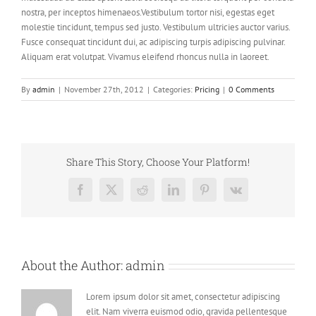
nostra, per inceptos himenaeos.Vestibulum tortor nisi, egestas eget
molestie tincidunt, tempus sed justo. Vestibulum ultricies auctor varius.
Fusce consequat tincidunt dui, ac adipiscing turpis adipiscing pulvinar.
Aliquam erat volutpat. Vivamus eleifend rhoncus nulla in laoreet.
By
admin
|
November 27th, 2012
|
Categories:
Pricing
|
0 Comments
Share This Story, Choose Your Platform!
Facebook
X
Reddit
LinkedIn
Pinterest
Vk
About the Author:
admin
Lorem ipsum dolor sit amet, consectetur adipiscing
elit. Nam viverra euismod odio, gravida pellentesque