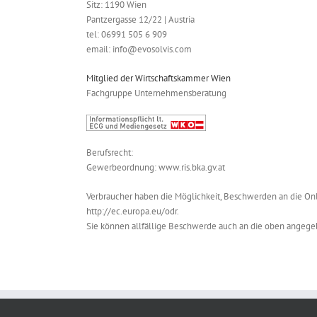
Sitz: 1190 Wien
Pantzergasse 12/22 | Austria
tel: 06991 505 6 909
email:
info@evosolvis.com
Mitglied der Wirtschaftskammer Wien
Fachgruppe Unternehmensberatung
Berufsrecht:
Gewerbeordnung: www.ris.bka.gv.at
Verbraucher haben die Möglichkeit, Beschwerden an die Onl
http://ec.europa.eu/odr.
Sie können allfällige Beschwerde auch an die oben angege