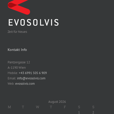
Zeit für Neues
Kontakt Info
Pantzergasse 12
A-1190 Wien
Mobile:
+43 6991 505 6 909
Email:
info@evosolvis.com
Web:
evosolvis.com
August 2026
M
T
W
T
F
S
S
1
2