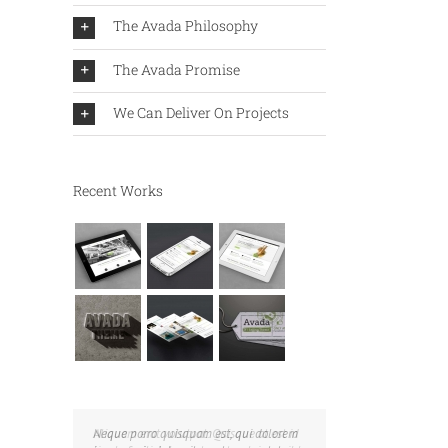
The Avada Philosophy
The Avada Promise
We Can Deliver On Projects
Recent Works
Neque porro quisquam est, qui dolorem
Aliquam erat volutpat. Quisque at est id