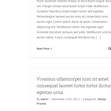
Nunc euismod lobortis massa, id sollicitudin augue auc
vel. Integer ornare sollicitudin turpis vitae vestibulum.
Curabitur faucibus ullamcorper lorem sed egestas.
Pellentesque laoreet auctor eros, et consectetur eros
auctor eget. Lorem ipsum dolor sit amet, consectetur
adipiscing elit. Vestibulum tortor nisi, egestas eget
molestie tincidunt, tempus sed justo. Vestibulum ultrici
auctor varius. Fusce consequat tincidunt dui, [...]
Read More
Vivamus ullamcorper nim sit amet
consequat laoreet tortor tortor dict
egestas urna.
By
admin
|
November 27th, 2012
|
Categories:
Design
Process