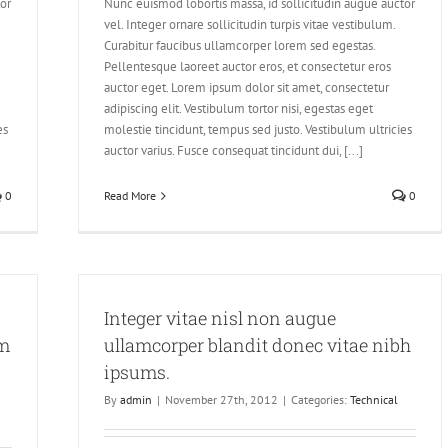
tor
Nunc euismod lobortis massa, id sollicitudin augue auctor
vel. Integer ornare sollicitudin turpis vitae vestibulum.
Curabitur faucibus ullamcorper lorem sed egestas.
Pellentesque laoreet auctor eros, et consectetur eros
auctor eget. Lorem ipsum dolor sit amet, consectetur
adipiscing elit. Vestibulum tortor nisi, egestas eget
es
molestie tincidunt, tempus sed justo. Vestibulum ultricies
auctor varius. Fusce consequat tincidunt dui, [...]
0
Read More
0
Integer vitae nisl non augue
um
ullamcorper blandit donec vitae nibh
ipsums.
By
admin
|
November 27th, 2012
|
Categories:
Technical