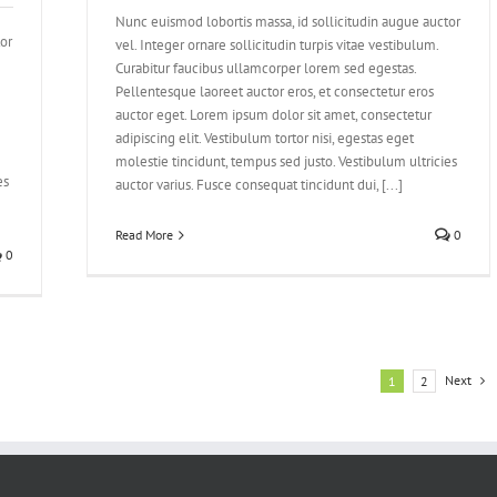
Nunc euismod lobortis massa, id sollicitudin augue auctor
tor
vel. Integer ornare sollicitudin turpis vitae vestibulum.
Curabitur faucibus ullamcorper lorem sed egestas.
Pellentesque laoreet auctor eros, et consectetur eros
auctor eget. Lorem ipsum dolor sit amet, consectetur
adipiscing elit. Vestibulum tortor nisi, egestas eget
molestie tincidunt, tempus sed justo. Vestibulum ultricies
es
auctor varius. Fusce consequat tincidunt dui, [...]
Read More
0
0
Next
1
2