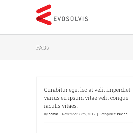
Skip
to
content
FAQs
Curabitur eget leo at velit imperdiet
varius eu ipsum vitae velit congue
iaculis vitaes.
By
admin
|
November 27th, 2012
|
Categories:
Pricing