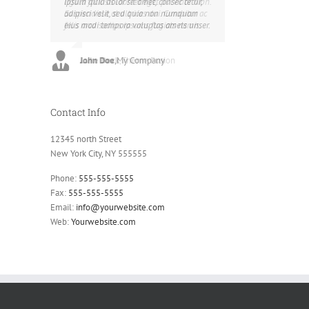
ipsum quia dolor sit amet, consec tetur,
ligula facilisis laoreet eget pulvinar nibh.
adipisci velit, sed quia non numquam
Suspendisse at ultrices dui. Curabitur ac
eius modi tempora voluptas amets unser.
felis arcu sadips ipsums fugiats nemis.
John Doe
Luke Beck
,
My Company
,
Theme Fusion
Contact Info
12345 north Street
New York City, NY 555555
Phone:
555-555-5555
Fax:
555-555-5555
Email:
info@yourwebsite.com
Web:
Yourwebsite.com